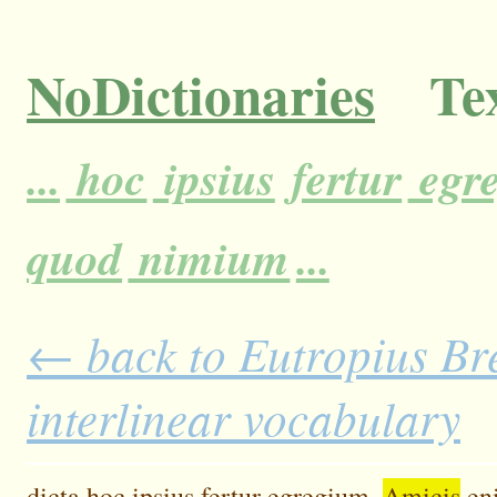
NoDictionaries
Tex
...
hoc
ipsius
fertur
egr
quod
nimium
...
← back to Eutropius Bre
interlinear vocabulary
dicta
hoc
ipsius
fertur
egregium.
Amicis
en