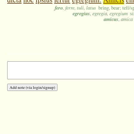
fero
, ferre, tuli, latus
bring, bear; tell/s
egregius
, egregia, egregium
s
amicus
, amica