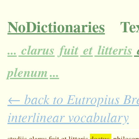
NoDictionaries
Tex
...
clarus
fuit
et
litteris
plenum
...
← back to Eutropius Bre
interlinear vocabulary
studiis
clarus
fuit
et
litteris
doctus,
philosop