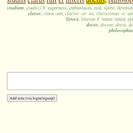
studium
, studi(i) N
eagerness, enthusiasm, zeal, spirit; devotio
clarus
, clara -um, clarior -or -us, clarissimus -a -u
littera
, litterae F
letter; letter, e
doceo
, docere, docui, d
philosophia