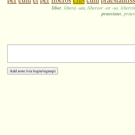
liber
, libera -um, liberior -or -us, liber
praestans
, prae