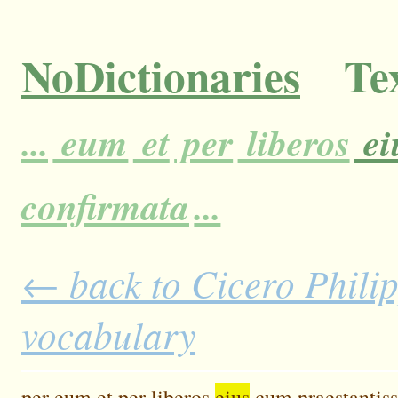
NoDictionaries
Tex
...
eum
et
per
liberos
ei
confirmata
...
← back to Cicero Philipp
vocabulary
per
eum
et
per
liberos
eius
cum
praestantis