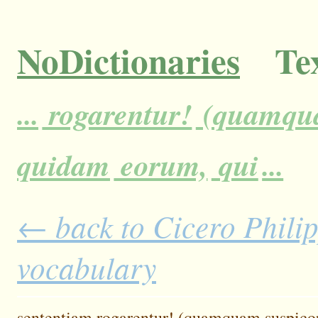
NoDictionaries
Tex
...
rogarentur!
(quamqu
quidam
eorum,
qui
...
← back to Cicero Philipp
vocabulary
sententiam
rogarentur!
(quamquam
suspico