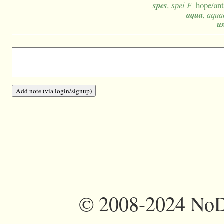
spes
, spei F
hope/ant
aqua
, aqua
u
©
2008-2024 NoDi