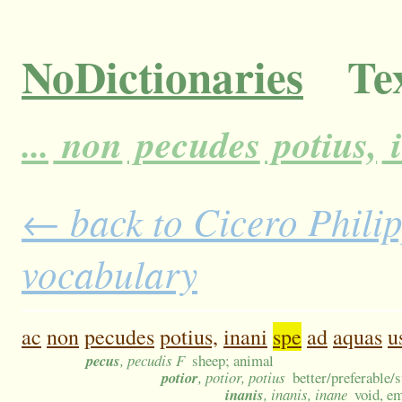
NoDictionaries
Tex
...
non
pecudes
potius,
i
← back to Cicero Philipp
vocabulary
ac
non
pecudes
potius,
inani
spe
ad
aquas
u
pecus
, pecudis F
sheep; animal
potior
, potior, potius
better/preferable/
inanis
, inanis, inane
void, em