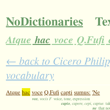
NoDictionaries
Tex
Atque
hac
voce
Q.Fufi
← back to Cicero Philipp
vocabulary
Atque
hac
voce
Q.Fufi
capti
sumus:
'Ne
vox
, vocis F
voice, tone, expression
capio
, capere, cepi, captus
ta
ne
that no