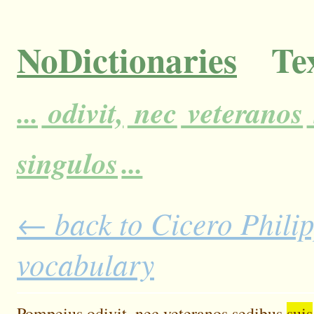
NoDictionaries
Tex
...
odivit,
nec
veteranos
singulos
...
← back to Cicero Philip
vocabulary
Pompeius
odivit,
nec
veteranos
sedibus
suis