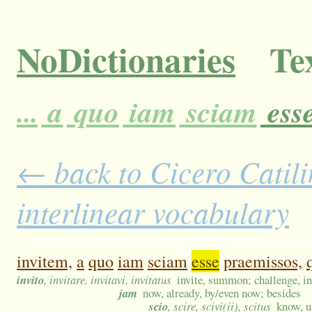
NoDictionaries
Tex
...
a
quo
iam
sciam
ess
← back to Cicero Catili
interlinear vocabulary
invitem,
a
quo
iam
sciam
esse
praemissos,
invito
, invitare, invitavi, invitatus
invite, summon; challenge, inc
jam
now, already, by/even now; besides
scio
, scire, scivi(ii), scitus
know, u