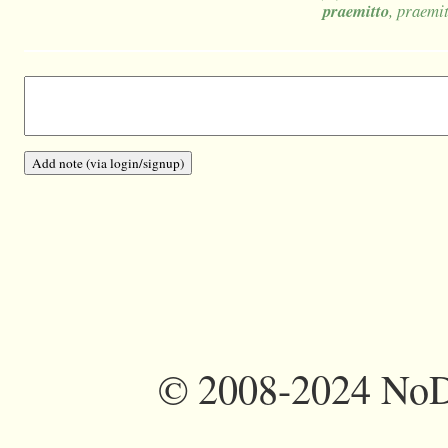
praemitto
, praemi
©
2008-2024 NoDi