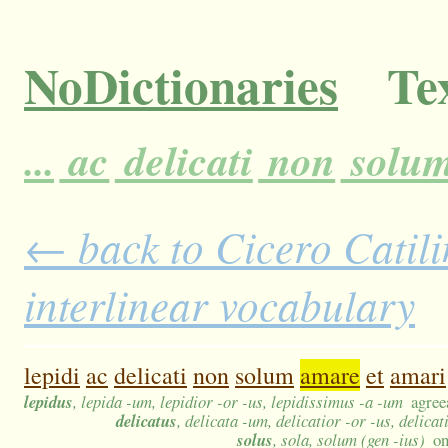
NoDictionaries
Tex
...
ac
delicati
non
solu
← back to Cicero Catili
interlinear vocabulary
lepidi
ac
delicati
non
solum
amare
et
amari
lepidus
, lepida -um, lepidior -or -us, lepidissimus -a -um
agree
delicatus
, delicata -um, delicatior -or -us, delica
solus
, sola, solum (gen -ius)
on