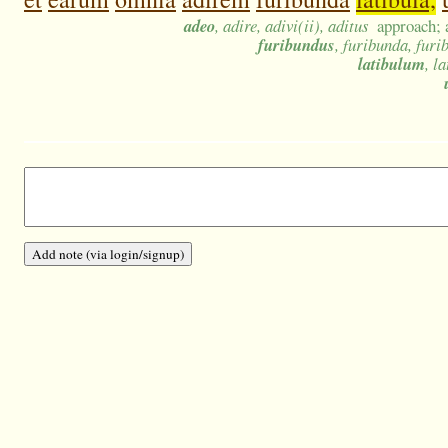
adeo
, adire, adivi(ii), aditus
approach; 
furibundus
, furibunda, fur
latibulum
, l