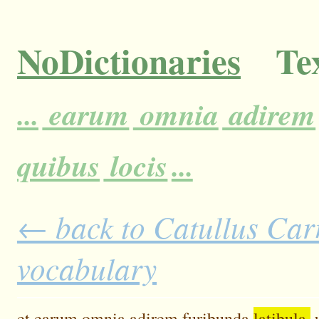
NoDictionaries
Tex
...
earum
omnia
adirem
quibus
locis
...
← back to Catullus Carm
vocabulary
et
earum
omnia
adirem
furibunda
latibula,