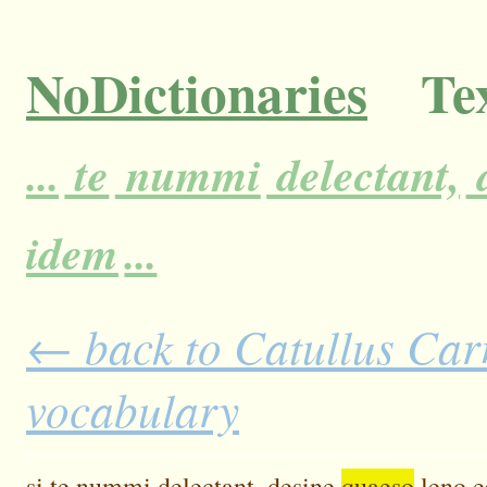
NoDictionaries
Tex
...
te
nummi
delectant,
idem
...
← back to Catullus Carm
vocabulary
si
te
nummi
delectant,
desine
quaeso
leno
e