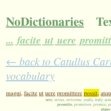
NoDictionaries
Tex
...
facite
ut
uere
promitt
← back to Catullus Carm
vocabulary
magni,
facite
ut
uere
promittere
possit,
atq
vere
, verius, verissime
really, truly, act
promitto
, promittere, promisi, 
atque