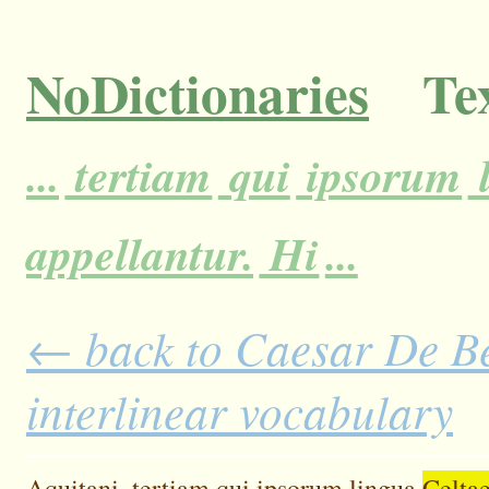
NoDictionaries
Tex
...
tertiam
qui
ipsorum
appellantur.
Hi
...
← back to Caesar De Bel
interlinear vocabulary
Aquitani,
tertiam
qui
ipsorum
lingua
Celtae