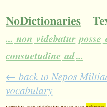
NoDictionaries
Tex
...
non
videbatur
posse
consuetudine
ad
...
← back to Nepos Miltiad
vocabulary
versatus,
non
videbatur
posse
esse
privatus,