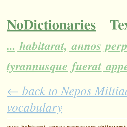
NoDictionaries
Tex
...
habitarat,
annos
per
tyrannusque
fuerat
appe
← back to Nepos Miltiad
vocabulary
quos
habitarat,
annos
perpetuam
obtinuerat