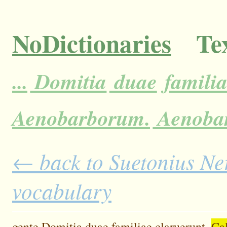
NoDictionaries
Tex
...
Domitia
duae
famili
Aenobarborum.
Aenoba
← back to Suetonius Ner
vocabulary
gente
Domitia
duae
familiae
claruerunt,
Ca