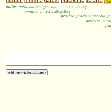
nullus
, nulla, nullum (gen -ius)
no; none, not any
omnino
entirely, altogether
praebeo
, praebere, praebui, p
aerarius
, aera
gra