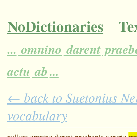
NoDictionaries
Tex
...
omnino
darent
praeb
actu
ab
...
← back to Suetonius Ner
vocabulary
nullam
omnino
darent
praebente
aerario
gra