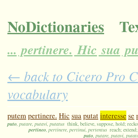
NoDictionaries
Tex
...
pertinere.
Hic
sua
pu
← back to Cicero Pro Cl
vocabulary
putem
pertinere.
Hic
sua
putat
interesse
se
puto
, putare, putavi, putatus
think, believe, suppose, hold; recko
pertineo
, pertinere, pertinui, pertentus
reach; extend;
puto
, putare, putavi, putat