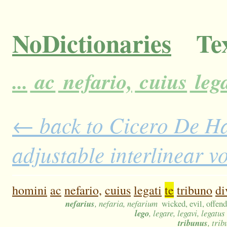
NoDictionaries
Tex
...
ac
nefario,
cuius
lega
← back to Cicero De H
adjustable interlinear 
homini
ac
nefario,
cuius
legati
te
tribuno
di
nefarius
, nefaria, nefarium
wicked, evil, offen
lego
, legare, legavi, legatus
tribunus
, tri