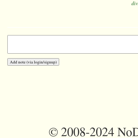
div
©
2008-2024 NoDi