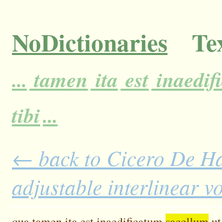
NoDictionaries
Tex
...
tamen
ita
est
inaedif
tibi
...
← back to Cicero De H
adjustable interlinear 
qua
tamen
ita
est
inaedificatum
sacellum
ut