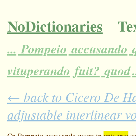
NoDictionaries
Tex
...
Pompeio
accusando
vituperando
fuit?
quod
.
← back to Cicero De H
adjustable interlinear 
Cn
Pompeio
accusando
quam
in
universo
s