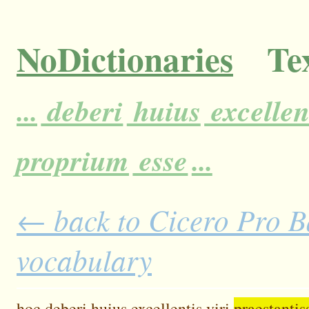
NoDictionaries
Tex
...
deberi
huius
excellen
proprium
esse
...
← back to Cicero Pro Ba
vocabulary
hoc
deberi
huius
excellentis
viri
praestanti