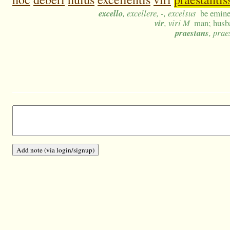
excello
, excellere, -, excelsus
be emine
vir
, viri M
man; husba
praestans
, prae