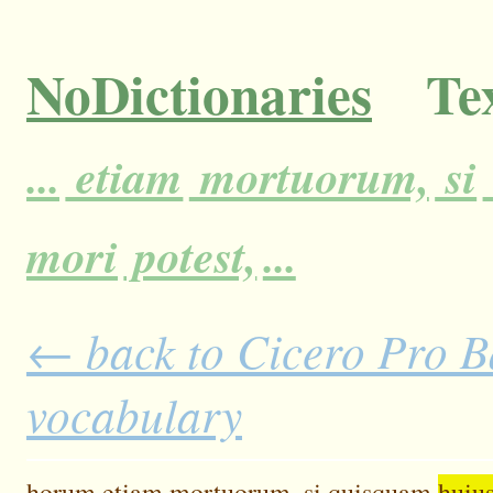
NoDictionaries
Tex
...
etiam
mortuorum,
si
mori
potest,
...
← back to Cicero Pro Ba
vocabulary
horum
etiam
mortuorum,
si
quisquam
huiu