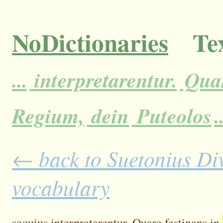
NoDictionaries
Tex
...
interpretarentur.
Qua
Regium,
dein
Puteolos
.
← back to Suetonius Divu
vocabulary
sequius
interpretarentur.
Quare
festinans
in