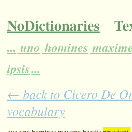
NoDictionaries
Tex
...
uno
homines
maxim
ipsis
...
← back to Cicero De Ora
vocabulary
quo
uno
homines
maxime
bestiis
praestent,