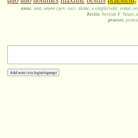
unus
, una, unum (gen -ius)
alone, a single/sole; some, s
bestia
, bestiae F
beast, 
praesto
, praes