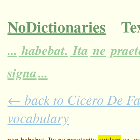
NoDictionaries
Tex
...
habebat.
Ita
ne
praet
signa
...
← back to Cicero De Fat
vocabulary
non
habebat.
Ita
ne
praeterita
quidem
ea,
q