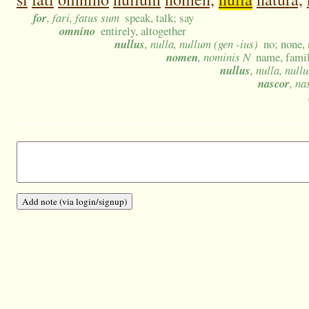
for
, fari, fatus sum
speak, talk; say
omnino
entirely, altogether
nullus
, nulla, nullum (gen -ius)
no; none, 
nomen
, nominis N
name, famil
nullus
, nulla, null
nascor
, na