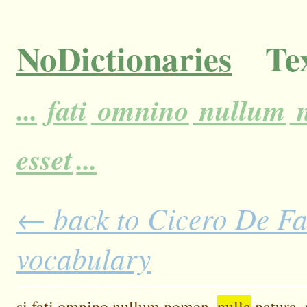
NoDictionaries
Tex
...
fati
omnino
nullum
n
esset
...
← back to Cicero De Fat
vocabulary
si
fati
omnino
nullum
nomen,
nulla
natura,