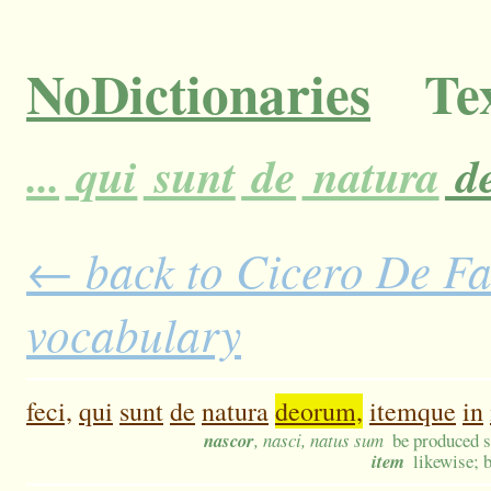
NoDictionaries
Tex
...
qui
sunt
de
natura
d
← back to Cicero De Fat
vocabulary
feci,
qui
sunt
de
natura
deorum,
itemque
in
nascor
, nasci, natus sum
be produced s
item
likewise; b