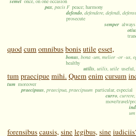
semel
once, on one occasion
pax
, pacis F
peace; harmony
defendo
, defendere, defendi, defens
prosecute
semper
always
oti
tran
quod
cum
omnibus
bonis
utile
esset,
bonus
, bona -um, melior -or -us, 
healthy
utilis
, utilis, utile
useful,
tum
praecipue
mihi.
Quem
enim
cursum
in
tum
moreover
praecipuus
, praecipua, praecipuum
particular, especial
curro
, currere
move/travel/pr
ind
um
forensibus
causis,
sine
legibus,
sine
iudiciis