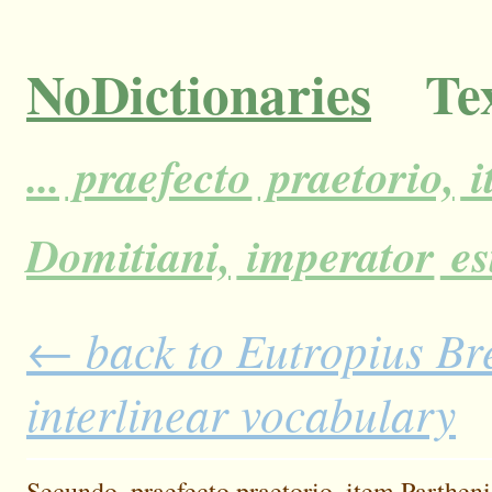
NoDictionaries
Tex
...
praefecto
praetorio,
i
Domitiani,
imperator
es
← back to Eutropius Bre
interlinear vocabulary
Secundo,
praefecto
praetorio,
item
Parthen