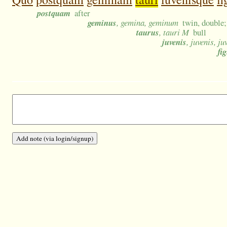
postquam
after
geminus
, gemina, geminum
twin, double;
taurus
, tauri M
bull
juvenis
, juvenis, ju
fi