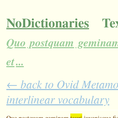
NoDictionaries
Tex
Quo
postquam
gemina
et
...
← back to Ovid Metamor
interlinear vocabulary
Quo
postquam
geminam
tauri
iuvenisque
f