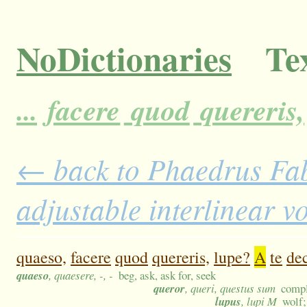
NoDictionaries
Tex
...
facere
quod
quereris,
← back to Phaedrus Fab
adjustable interlinear 
quaeso,
facere
quod
quereris,
lupe?
A
te
dec
quaeso
, quaesere, -, -
beg, ask, ask for, seek
queror
, queri, questus sum
compl
lupus
, lupi M
wolf;