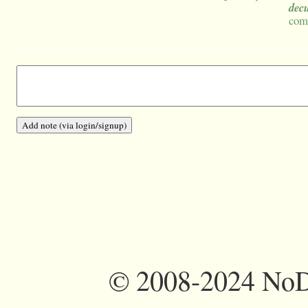
dec
come
©
2008-2024 NoDi