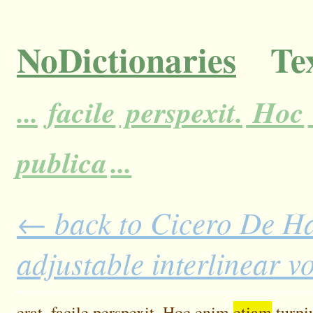
NoDictionaries
Tex
...
facile
perspexit.
Hoc
publica
...
← back to Cicero De H
adjustable interlinear 
erat,
facile
perspexit.
Hoc
enim
etiam
turpi