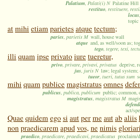
Palatium
, Palati(i) N
Palatine Hill
restituo
, restituere, resti
locus
topic
at
mihi
etiam
parietes
atque
tectum;
paries
, parietis M
wall, house wall
atque
and, as well/soon as; to
tego
, tegere, texi, tect
illi
quam
ipse
privato
iure
tueretur,
privo
, privare, privavi, privatus
deprive, r
jus
, juris N
law; legal system; 
tueor
, tueri, tutus sum
s
mihi
quam
publice
magistratus
omnes
defe
publicus
, publica, publicum
public; common, of
magistratus
, magistratus M
magis
defend
act/spe
Quae
quidem
ego
si
aut
per
me
aut
ab
aliis
non
praedicarem
apud
vos,
ne
nimis
gloriar
praedico
, praedicare, praedicavi, praedicatus
proclaim/