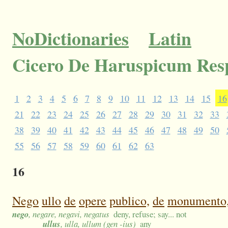
NoDictionaries
Latin
Cicero De Haruspicum Res
1
2
3
4
5
6
7
8
9
10
11
12
13
14
15
16
21
22
23
24
25
26
27
28
29
30
31
32
33
38
39
40
41
42
43
44
45
46
47
48
49
50
55
56
57
58
59
60
61
62
63
16
Nego
ullo
de
opere
publico,
de
monumento
nego
, negare, negavi, negatus
deny, refuse; say... not
ullus
, ulla, ullum (gen -ius)
any