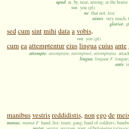
apud
at, by, near, among; at the house
vos
you (pl)
ne
that not, lest
nimis
very much; 
glorior
, 
sed
cum
sint
mihi
data
a
vobis,
vos
you (pl)
cum
ea
attemptentur
eius
lingua
cuius
ante
attempto
, attemptare, attemptavi, attemptatus
attac
lingua
, linguae F
tongue;
ante
i
manibus
vestris
reddidistis,
non
ego
de
mei
manus
, manus F
hand, fist; team; gang, band of soldiers; handw
vester
, vestra, vestrum
your, of/belonging to/assoc