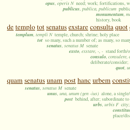
opus
, operis N
need; work; fortifications, 
publicus
, publica, publicum
publi
monumentum
, 
history, book
de
templo
tot
senatus
exstare
consulta
quot
templum
, templi N
temple, church; shrine; holy place
tot
so many, such a number of; as many, so man
senatus
, senatus M
senate
exsto
, exstare, -, -
stand forth/o
consulo
, consulere,
deliberate/consider;
quot
, 
quam
senatus
unam
post
hanc
urbem
const
senatus
, senatus M
senate
unus
, una, unum (gen -ius)
alone, a single
post
behind, after; subordinate to
urbs
, urbis F
city
constitu
place/dis