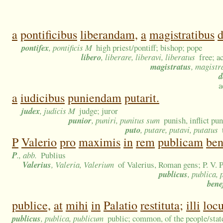
a
pontificibus
liberandam,
a
magistratibus
pontifex
, pontificis M
high priest/pontiff; bishop; pope
libero
, liberare, liberavi, liberatus
free; a
magistratus
, magistr
d
a
a
iudicibus
puniendam
putarit.
judex
, judicis M
judge; juror
punior
, puniri, punitus sum
punish, inflict pu
puto
, putare, putavi, putatus
P
Valerio
pro
maximis
in
rem
publicam
ben
P
., abb.
Publius
Valerius
, Valeria, Valerium
of Valerius, Roman gens; P. V. P
publicus
, publica,
bene
publice,
at
mihi
in
Palatio
restituta;
illi
locu
publicus
, publica, publicum
public; common, of the people/state