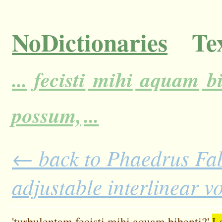
NoDictionaries
Tex
...
fecisti
mihi
aquam
bi
possum,
...
← back to Phaedrus Fab
adjustable interlinear 
'turbulentam
fecisti
mihi
aquam
bibenti?'
L