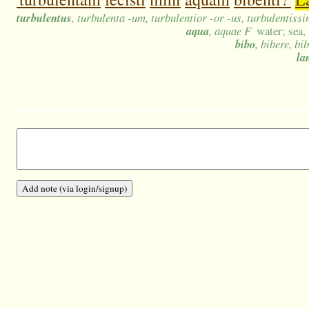
turbulentus
, turbulenta -um, turbulentior -or -us, turbulentiss
aqua
, aquae F
water; sea, 
bibo
, bibere, bib
la