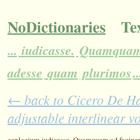
NoDictionaries
Tex
...
iudicasse.
Quamqua
adesse
quam
plurimos
..
← back to Cicero De H
adjustable interlinear 
conlegium
iudicasse.
Quamquam
ad
facinor