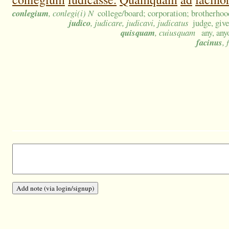
conlegium
, conlegi(i) N
college/board; corporation; brotherhoo
judico
, judicare, judicavi, judicatus
judge, giv
quisquam
, cuiusquam
any, any
facinus
, 