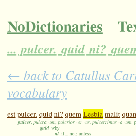
NoDictionaries
Tex
...
pulcer.
quid
ni?
que
← back to Catullus Carm
vocabulary
est
pulcer.
quid
ni?
quem
Lesbia
malit
qua
pulcer
, pulcra -um, pulcrior -or -us, pulcerrimus -a -um
p
quid
why
ni
if... not; unless