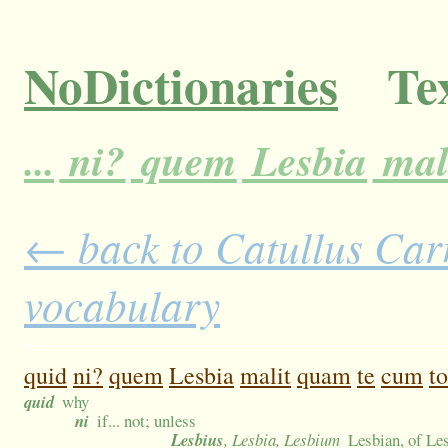
NoDictionaries
Tex
...
ni?
quem
Lesbia
mal
← back to Catullus Carm
vocabulary
quid
ni?
quem
Lesbia
malit
quam
te
cum
to
quid
why
ni
if... not; unless
Lesbius
, Lesbia, Lesbium
Lesbian, of Le