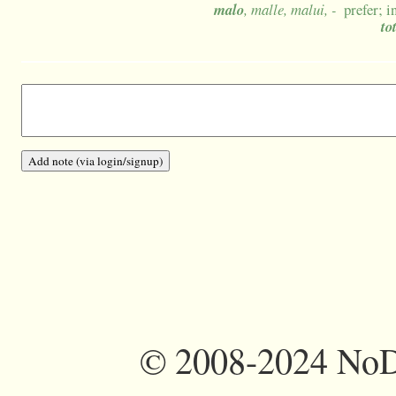
malo
, malle, malui, -
prefer; i
to
©
2008-2024 NoDi