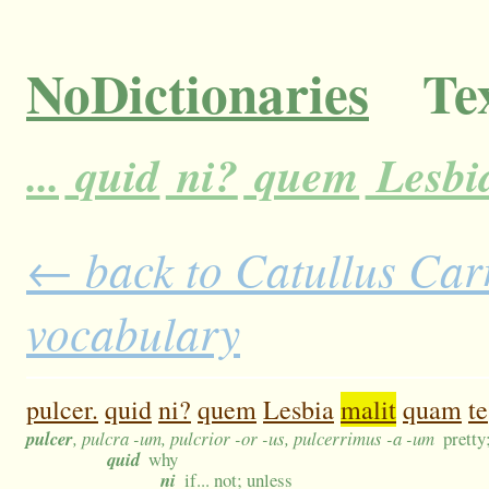
NoDictionaries
Tex
...
quid
ni?
quem
Lesbi
← back to Catullus Carm
vocabulary
pulcer.
quid
ni?
quem
Lesbia
malit
quam
te
pulcer
, pulcra -um, pulcrior -or -us, pulcerrimus -a -um
pretty
quid
why
ni
if... not; unless